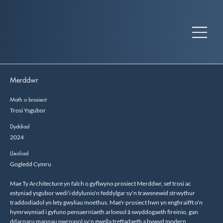
Merddwr
Math o brosiect
Trosi Ysgubor
Dyddiad
2024
Lleoliad
Gogledd Cymru
Mae Ty Architecture yn falch o gyflwyno prosiect Merddwr, sef trosi ac
estyniad ysgubor wedi'i ddylunio'n feddylgar sy'n trawsnewid strwythur
traddodiadol yn lety gwyliau moethus. Mae'r prosiect hwn yn enghraifft o'n
hymrwymiad i gyfuno pensaernïaeth arloesol â swyddogaeth fireinio, gan
ddarparu mannau pwrpasol sy'n gwella treftadaeth a bywyd modern.